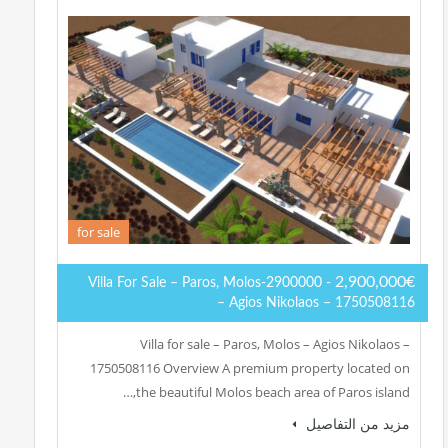
for sale
2,900,000€
- 2900000-Villa For Sale – Paros, Molos
– Agios Nikolaos – 1750508116
Villa for sale – Paros, Molos – Agios Nikolaos –
1750508116 Overview A premium property located on
the beautiful Molos beach area of Paros island,…
مزيد من التفاصيل