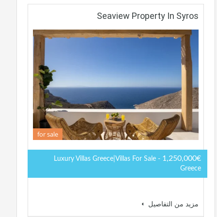
Seaview Property In Syros
for sale
1,250,000€
- Luxury Villas Greece|Villas For Sale
Greece
مزيد من التفاصيل