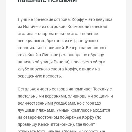
пышные пейзажи
Лучшие греческие острова: Корфу – это девушка
из Ионических островов. Космополитическая
столица – очаровательное столкновение
венецианских, британских и французских
колониальных влияний. Вечера начинаются с
коктейлей в Листоне (колоннада по образцу
парижской улицы Риволи), после чего обед в
клубе парусного спорта Корфу, с видом на
освещенную крепость.
Остальная часть острова напоминает Тоскану с
пастельными деревнями, оливковыми рощами и
величественными усадьбами, но с гораздо
лучшими пляжами. Умный комплекс находится
на северо-восточном побережье Корфу (по
прозвищу Кенсингтон-он-Си), где любят
отдыхать Ротшильды. Слоаны и скоростные