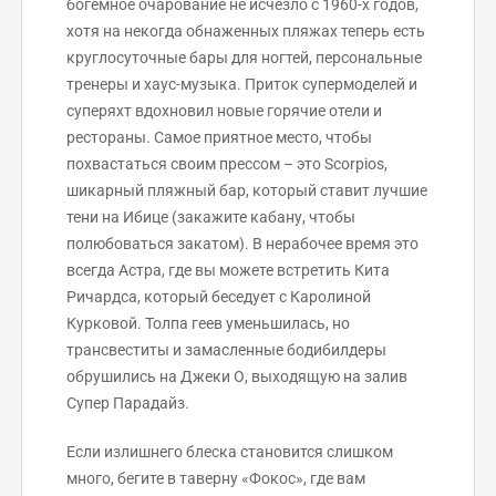
богемное очарование не исчезло с 1960-х годов,
хотя на некогда обнаженных пляжах теперь есть
круглосуточные бары для ногтей, персональные
тренеры и хаус-музыка. Приток супермоделей и
суперяхт вдохновил новые горячие отели и
рестораны. Самое приятное место, чтобы
похвастаться своим прессом – это Scorpios,
шикарный пляжный бар, который ставит лучшие
тени на Ибице (закажите кабану, чтобы
полюбоваться закатом). В нерабочее время это
всегда Астра, где вы можете встретить Кита
Ричардса, который беседует с Каролиной
Курковой. Толпа геев уменьшилась, но
трансвеститы и замасленные бодибилдеры
обрушились на Джеки О, выходящую на залив
Супер Парадайз.
Если излишнего блеска становится слишком
много, бегите в таверну «Фокос», где вам