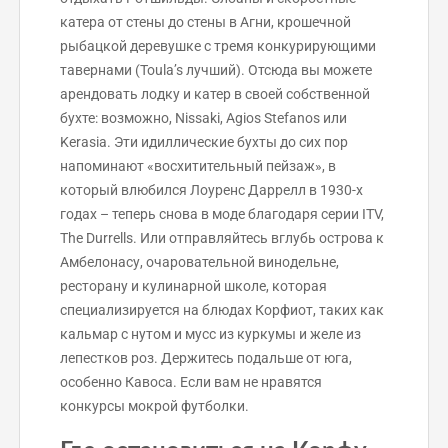
катера от стены до стены в Агни, крошечной
рыбацкой деревушке с тремя конкурирующими
тавернами (Toula’s лучший). Отсюда вы можете
арендовать лодку и катер в своей собственной
бухте: возможно, Nissaki, Agios Stefanos или
Kerasia. Эти идиллические бухты до сих пор
напоминают «восхитительный пейзаж», в
который влюбился Лоуренс Даррелл в 1930-х
годах – теперь снова в моде благодаря серии ITV,
The Durrells. Или отправляйтесь вглубь острова к
Амбелонасу, очаровательной винодельне,
ресторану и кулинарной школе, которая
специализируется на блюдах Корфиот, таких как
кальмар с нутом и мусс из куркумы и желе из
лепестков роз. Держитесь подальше от юга,
особенно Кавоса. Если вам не нравятся
конкурсы мокрой футболки.