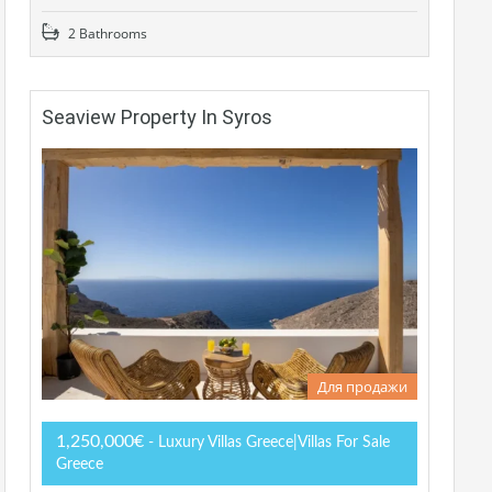
2 Bathrooms
Seaview Property In Syros
Для продажи
1,250,000€
- Luxury Villas Greece|Villas For Sale
Greece