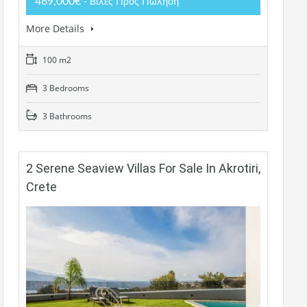
469,000€
- Βίλες Προς Πώληση
More Details
100 m2
3 Bedrooms
3 Bathrooms
2 Serene Seaview Villas For Sale In Akrotiri,
Crete