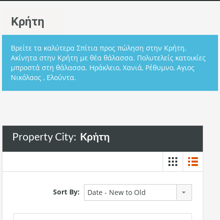
Κρήτη
Βρείτε τα καλύτερα Σπίτια προς πώληση στην Κρήτη.
Ακίνητα στην Κρήτη με θέα θάλασσα. Πολυτελείς κατοικίες
μπροστά στη θάλασσα. Ηράκλειο, Χανιά, Ρέθυμνο, Αγιος
Νικόλαος , Ελούντα.
Property City:
Κρήτη
Sort By:
Date - New to Old