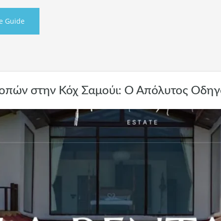
te Guide
κοπών στην Κόχ Σαμούι: Ο Απόλυτος Οδηγ