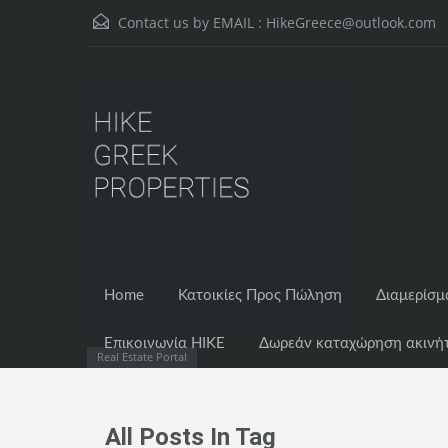
Contact us by EMAIL :
HikeGreece@outlook.com
Home
Κατοικίες Προς Πώληση
Διαμερίσμ
Επικοινωνία HIKE
Δωρεάν καταχώρηση ακινή
Real Estate Portal
All Posts In Tag