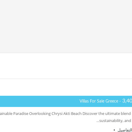
3,4
- Villas For Sale Greece
stainable Paradise Overlooking Chrysi Akti Beach Discover the ultimate blend 
sustainability, and 
لتفاصيل