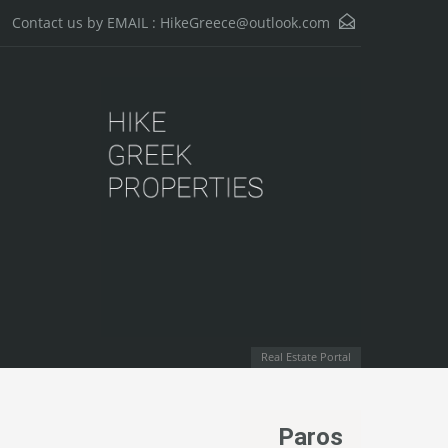
HikeGreece@outlook.com
Contact us by EMAIL :
Real Estate Portal
Paros