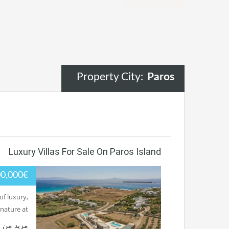
Property City:
Paros
Luxury Villas For Sale On Paros Island
00,000€
of luxury,
nature at…
مزيد من ا