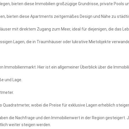
legen, bieten diese Immobilien großzügige Grundrisse, private Pools
finden, bieten diese Apartments zeitgemäßes Design und Nähe zu städt
 Häuser mit direktem Zugang zum Meer, ideal für diejenigen, die das Le
lassigen Lagen, die in Traumhäuser oder lukrative Mietobjekte verwand
n Immobilienmarkt. Hier ist ein allgemeiner Überblick über die Immobil
öße und Lage.
tmeter.
o Quadratmeter, wobei die Preise für exklusive Lagen erheblich steige
aben die Nachfrage und den Immobilienwert in der Region gesteigert. J
lich weiter steigen werden.