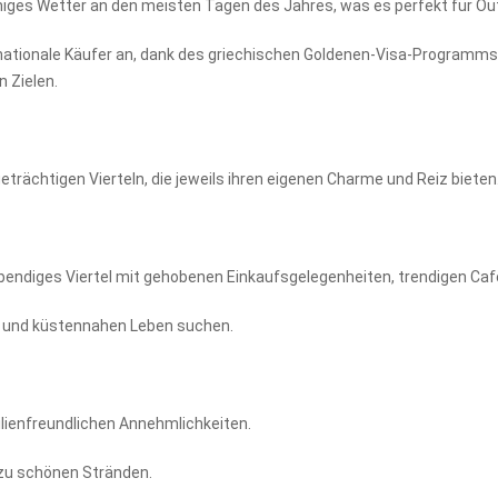
niges Wetter an den meisten Tagen des Jahres, was es perfekt für Ou
rnationale Käufer an, dank des griechischen Goldenen-Visa-Programms 
 Zielen.
trächtigen Vierteln, die jeweils ihren eigenen Charme und Reiz bieten.
n lebendiges Viertel mit gehobenen Einkaufsgelegenheiten, trendigen 
em und küstennahen Leben suchen.
ilienfreundlichen Annehmlichkeiten.
 zu schönen Stränden.