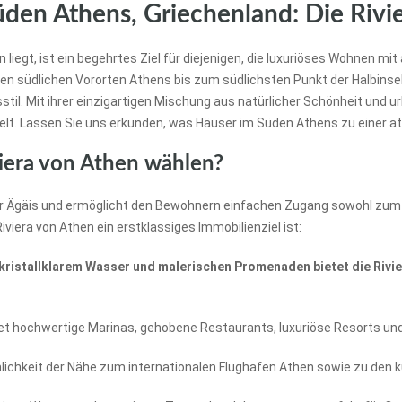
den Athens, Griechenland: Die Rivie
hen liegt, ist ein begehrtes Ziel für diejenigen, die luxuriöses Wohne
en südlichen Vororten Athens bis zum südlichsten Punkt der Halbinse
. Mit ihrer einzigartigen Mischung aus natürlicher Schönheit und urb
elt. Lassen Sie uns erkunden, was Häuser im Süden Athens zu einer a
iera von Athen wählen?
der Ägäis und ermöglicht den Bewohnern einfachen Zugang sowohl zum
iviera von Athen ein erstklassiges Immobilienziel ist:
istallklarem Wasser und malerischen Promenaden bietet die Rivier
t hochwertige Marinas, gehobene Restaurants, luxuriöse Resorts und
chkeit der Nähe zum internationalen Flughafen Athen sowie zu den ku