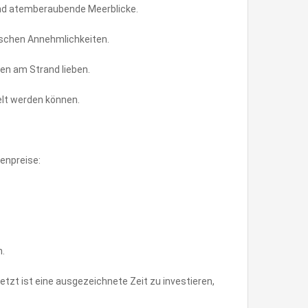
 und atemberaubende Meerblicke.
ischen Annehmlichkeiten.
ben am Strand lieben.
elt werden können.
ienpreise:
n.
etzt ist eine ausgezeichnete Zeit zu investieren,