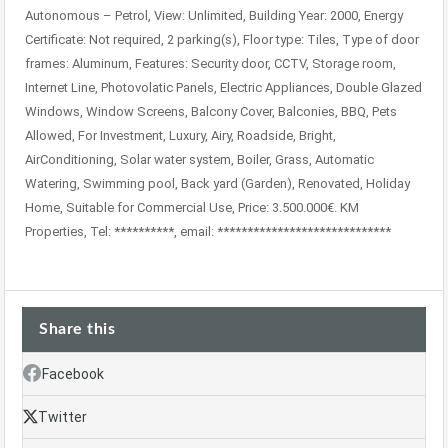
Autonomous – Petrol, View: Unlimited, Building Year: 2000, Energy
Certificate: Not required, 2 parking(s), Floor type: Tiles, Type of door
frames: Aluminum, Features: Security door, CCTV, Storage room,
Internet Line, Photovolatic Panels, Electric Appliances, Double Glazed
Windows, Window Screens, Balcony Cover, Balconies, BBQ, Pets
Allowed, For Investment, Luxury, Airy, Roadside, Bright,
AirConditioning, Solar water system, Boiler, Grass, Automatic
Watering, Swimming pool, Back yard (Garden), Renovated, Holiday
Home, Suitable for Commercial Use, Price: 3.500.000€. KM
Properties, Tel: **********, email: *****************************
Share this
Facebook
Twitter