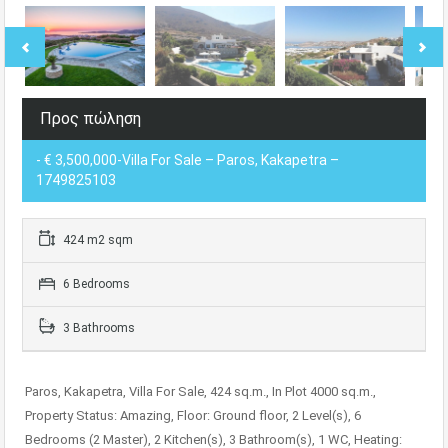
Προς πώληση
- € 3,500,000-Villa For Sale – Paros, Kakapetra –
1749825103
424 m2 sqm
6 Bedrooms
3 Bathrooms
Paros, Kakapetra, Villa For Sale, 424 sq.m., In Plot 4000 sq.m.,
Property Status: Amazing, Floor: Ground floor, 2 Level(s), 6
Bedrooms (2 Master), 2 Kitchen(s), 3 Bathroom(s), 1 WC, Heating: