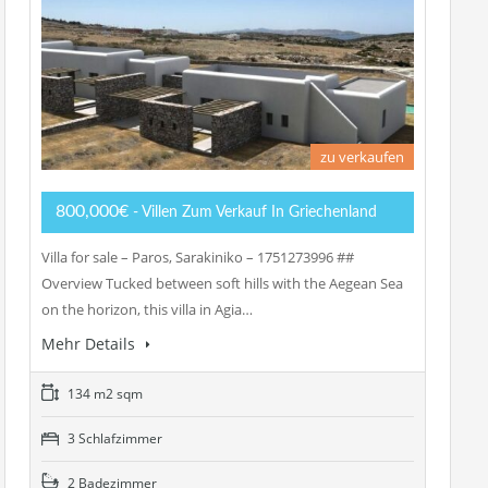
zu verkaufen
800,000€
- Villen Zum Verkauf In Griechenland
Villa for sale – Paros, Sarakiniko – 1751273996 ##
Overview Tucked between soft hills with the Aegean Sea
on the horizon, this villa in Agia…
Mehr Details
134 m2 sqm
3 Schlafzimmer
2 Badezimmer