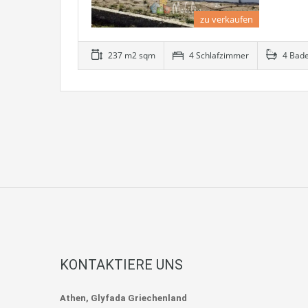
zu verkaufen
237 m2 sqm
4 Schlafzimmer
4 Bad
KONTAKTIERE UNS
Athen, Glyfada Griechenland