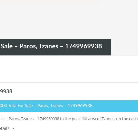
r Sale – Paros, Tzanes – 1749969938
69938
,000-Villa For Sale – Paros, Tzanes – 1749969938
 sale – Paros, Tzanes – 1749969938 In the peaceful area of Tzanes, on the eas
tails