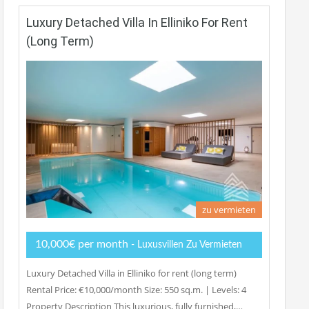
Luxury Detached Villa In Elliniko For Rent
(long Term)
zu vermieten
10,000€ per month
- Luxusvillen Zu Vermieten
Luxury Detached Villa in Elliniko for rent (long term)
Rental Price: €10,000/month Size: 550 sq.m. | Levels: 4
Property Description This luxurious, fully furnished,…