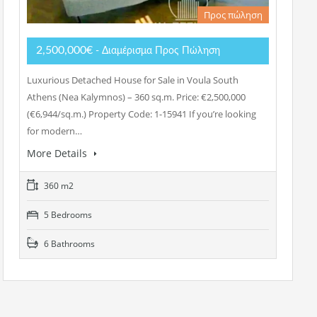
Προς πώληση
2,500,000€
- Διαμέρισμα Προς Πώληση
Luxurious Detached House for Sale in Voula South
Athens (Nea Kalymnos) – 360 sq.m. Price: €2,500,000
(€6,944/sq.m.) Property Code: 1-15941 If you’re looking
for modern…
More Details
360 m2
5 Bedrooms
6 Bathrooms