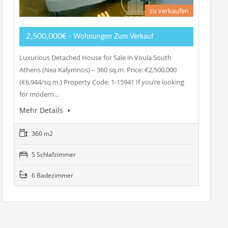
zu verkaufen
2,500,000€
- Wohnungen Zum Verkauf
Luxurious Detached House for Sale in Voula South
Athens (Nea Kalymnos) – 360 sq.m. Price: €2,500,000
(€6,944/sq.m.) Property Code: 1-15941 If you’re looking
for modern…
Mehr Details
360 m2
5 Schlafzimmer
6 Badezimmer