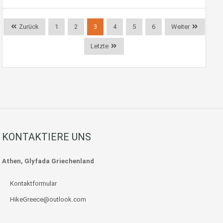
Zurück
1
2
3
4
5
6
Weiter
Letzte
KONTAKTIERE UNS
Athen, Glyfada Griechenland
Kontaktformular
HikeGreece@outlook.com